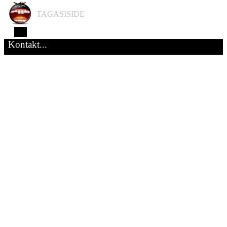
TAGASISIDE
Kontakt...
Muusikamälumängud
-
erinevad
muusikamängud
seltskonnale
|
meelelahutus.eu
Avasta